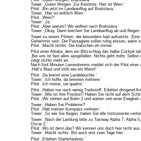
Tower: ‚Guten Morgen. Zur Kenntnis: Hier ist Wien.‘
Pilot: ‚Bin jetzt im Landeanflug auf Bratislava.‘
Tower: ‚Hier ist wirklich Wien.‘
Pilot: ‚Wien?‘
Tower: ‚Ja.‘
Pilot: ‚Aber warum? Wir wollten nach Bratislava.‘
Tower: ‚Okay. Dann brechen Sie Landeanflug ab und fliegen S
Tower zu einem Piloten, der besonders hart aufsetzte: ‚Eine 
Geheimnis sein. Die Passagiere sollen ruhig wissen, wann si
Pilot: ‚Macht nichts. Die klatschen eh immer.‘
Pilot einer Alitalia, dem ein Blitzschlag das halbe Cockpit l
‚Bei uns ist fast alles ausgefallen. Nichts geht mehr. Selb
zeigt nichts mehr an …‘
Nach fünf Minuten Lamentierens meldet sich der Pilot einer
‚Halt‘s Maul und stirb wie ein Mann!‘
Pilot: ‚Da brennt eine Landeleuchte.‘
Tower: ‚Ich hoffe, da brennen mehrere.‘
Pilot: ‚Ich meine, sie qualmt.‘
Pilot: ‚Haben nur noch wenig Treibstoff. Erbitten dringend A
Tower: ‚Wie ist ihre Position? Haben Sie nicht auf dem Schi
Pilot: ‚Wir stehen auf Bahn 2 und warten seit einer Ewigkeit
Tower: ‚Haben Sie Probleme?‘
Pilot: ‚Hab meinen Kompass verloren.‘
Tower: ‚So wie Sie fliegen, haben Sie alle Instrumente verlor
Tower: ‚Nach der Landung bitte zu Taxiway Alpha 7, Alpha 5
Oscar 2.‘
Pilot: ‚Wo ist denn das? Wir kennen uns doch hier nicht aus.
Tower: ‚Macht nichts. Bin auch erst zwei Tage hier.‘
Pilot: ‚Erbitten Starterlaubnis.‘