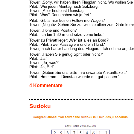
Tower: ‚Sorry, wir haben Ihren Flugplan nicht. Wo wollen Sie 
Pilot: ‚Wie jeden Montag nach Salzburg.‘
Tower: ‚Aber heute ist Dienstag!‘
Pilot: ‚Was? Dann haben wir ja frei.‘
Pilot: ‚Gibt‘s hier keinen Follow-me-Wagen?‘
Tower: ‚Negativ. Sehen Sie zu, wie sie allein zum Gate kom
Tower: ‚Höhe und Position?‘
Pilot: ‚Ich bin 1.80 m und sitze vorne links.‘
Tower zu Privatflieger: ‚Wer ist alles an Bord?‘
Pilot: ‚Pilot, zwei Passagiere und ein Hund.‘
Tower, nach harter Landung des Fliegers: ‚Ich nehme an, d
Tower: ‚Haben Sie genug Sprit oder nicht?‘
Pilot: ‚Ja.‘
Tower: ‚Ja, was?‘
Pilot: ‚Ja, Sir!‘
Tower: ‚Geben Sie uns bitte Ihre erwartete Ankunftszeit.‘
Pilot: ‚Hmmmm… Dienstag wuerde mir gut passen.‘
4 Kommentare
Sudoku