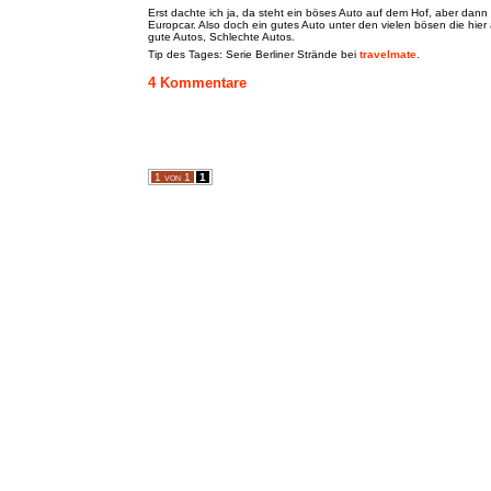
Erst dachte ich ja, da steht ein böses Auto auf dem Hof, aber dann
Europcar. Also doch ein gutes Auto unter den vielen bösen die hier
gute Autos, Schlechte Autos.
Tip des Tages: Serie Berliner Strände bei
travelmate
.
4 Kommentare
1 von 1
1