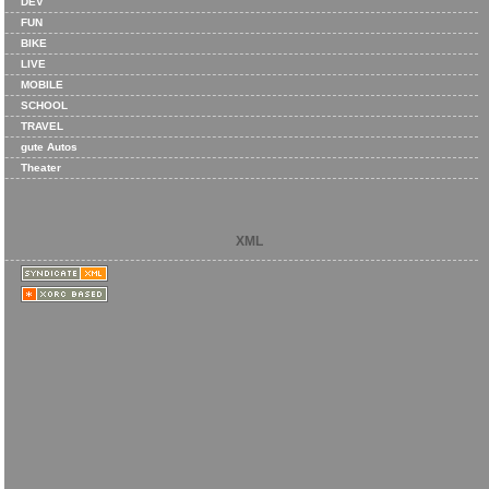
DEV
FUN
BIKE
LIVE
MOBILE
SCHOOL
TRAVEL
gute Autos
Theater
XML