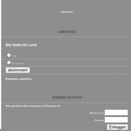
Impressum
UMFRAGE
Wie findet ihr Lordi
Toll
Scheisse
Ergebnis ansehen
ADMINISTRATION
Bitte gib Deinen Benutzernamen und Passwort ein.
Benutzername
Passwort