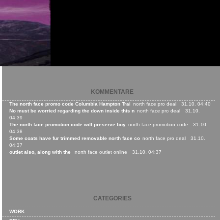
KOMMENTARE
The north face promo code Columbia Hampton Trai
north face pro deal
31.10. 04:40
No must be worried regarding the down inside this n
north face pro deal
31.10.
04:39
The north face promotion code will preserve boy
north face promotion code
31.10.
04:38
Some coats have fur trimmed removable north face co
north face pro deal
31.10.
04:37
outlet also, along with the
north face outlet online
31.10. 04:37
CATEGORIES
WORK