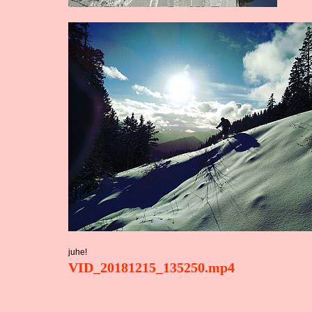
juhe!
VID_20181215_135250.mp4