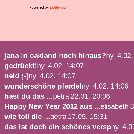
Powered by
alotta-log
.
jana in oakland hoch hinaus?
ny
4.02.
gedrückt!
ny
4.02. 14:07
neid ;-)
ny
4.02. 14:07
wunderschöne pferde!
ny
4.02. 14:06
hast du das ...
petra
22.01. 20:06
Happy New Year 2012 aus ...
elisabeth
3
wie toll die ...
petra
17.09. 15:31
das ist doch ein schönes versp
ny
4.03