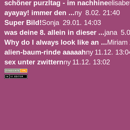
schöner purzltag - im nachhine
elisabe
ayayay! immer den ...
ny
8.02. 21:40
Super Bild!
Sonja
29.01. 14:03
was deine 8. allein in dieser ...
jana
5.0
Why do I always look like an ...
Miriam
alien-baum-rinde aaaaah
ny
11.12. 13:0
sex unter zwittern
ny
11.12. 13:02