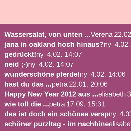
Wassersalat, von unten ...
Verena
22.02
jana in oakland hoch hinaus?
ny
4.02.
gedrückt!
ny
4.02. 14:07
neid ;-)
ny
4.02. 14:07
wunderschöne pferde!
ny
4.02. 14:06
hast du das ...
petra
22.01. 20:06
Happy New Year 2012 aus ...
elisabeth
3
wie toll die ...
petra
17.09. 15:31
das ist doch ein schönes versp
ny
4.03
schöner purzltag - im nachhine
elisabe