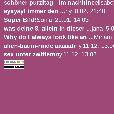
schöner purzltag - im nachhine
elisabe
ayayay! immer den ...
ny
8.02. 21:40
Super Bild!
Sonja
29.01. 14:03
was deine 8. allein in dieser ...
jana
5.0
Why do I always look like an ...
Miriam
alien-baum-rinde aaaaah
ny
11.12. 13:0
sex unter zwittern
ny
11.12. 13:02