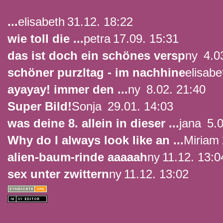
...
elisabeth
31.12. 18:22
wie toll die ...
petra
17.09. 15:31
das ist doch ein schönes versp
ny
4.03
schöner purzltag - im nachhine
elisabe
ayayay! immer den ...
ny
8.02. 21:40
Super Bild!
Sonja
29.01. 14:03
was deine 8. allein in dieser ...
jana
5.0
Why do I always look like an ...
Miriam
alien-baum-rinde aaaaah
ny
11.12. 13:0
sex unter zwittern
ny
11.12. 13:02